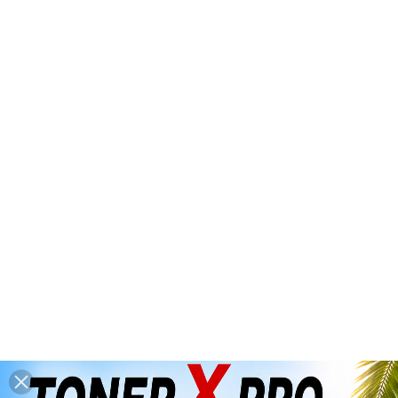
*** Congés d'été : du 6 août 2026 au
26 août 2026 inclus ***
(dernières

expéditions : mercredi 5 août 2026
avant 14h00)
0

Accueil
Par
Modèle
CANON
IMAGEPRESS
imagePRESS
C7000