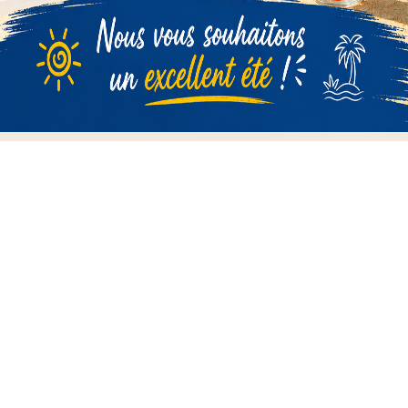

Informations

Nos Marques

Notre Entreprise

Votre Compte
Newsletter
D'ACCORD
Vous pouvez vous désinscrire à tout moment. Vous trouverez
pour cela nos informations de contact dans les conditions
d'utilisation du site.
Contrôlez votre vie privée
Lorsque vous visitez un site Web, il peut stocker ou récupérer
des informations sur votre navigateur, principalement sous la
Contrôlez votre vie privée
forme de «cookies». Cette information, qui pourrait être à