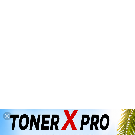
*** Congés d'été : du 6 août 2026 au
26 août 2026 inclus ***
(dernières

expéditions : mercredi 5 août 2026
avant 14h00)
0

Accueil
KONICA MINOLTA
CONSOMMABLES
GENERIQUES
Produits Divers
Produits Divers