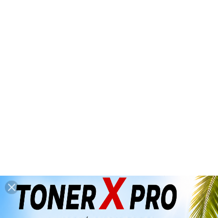
*** Congés d'été : du 6 août 2026 au
26 août 2026 inclus ***
(dernières

expéditions : mercredi 5 août 2026
avant 14h00)
0

Accueil
RICOH
CONSOMMABLES
GENERIQUES
Microprocesseurs (Chips)
Microprocesseurs (Chips)