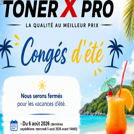
1 product