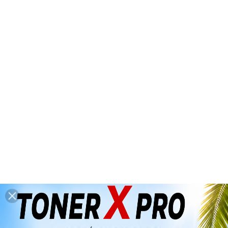
*** Congés d'été : du 6 août 2026 au
26 août 2026 inclus ***
(dernières

expéditions : mercredi 5 août 2026
avant 14h00)
0

Accueil
CANON
CONSOMMABLES
GENERIQUES
Produits Divers
Produits Divers