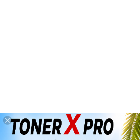
*** Congés d'été : du 6 août 2026 au
26 août 2026 inclus ***
(dernières

expéditions : mercredi 5 août 2026
avant 14h00)
0

Accueil
SAGEM
CONSOMMABLES
D'ORIGINE
Produits Divers
Produits Divers