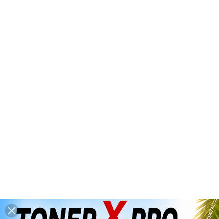
*** Congés d'été : du 6 août 2026 au
26 août 2026 inclus ***
(dernières

expéditions : mercredi 5 août 2026
avant 14h00)
0

Accueil
SAMSUNG
CONSOMMABLES
GENERIQUES
Tambours / Unités Photorécepteurs
Tambours / Unités Photorécepteurs