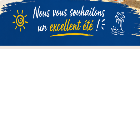

Informations

Nos Marques

Notre Entreprise

Votre Compte
Newsletter
D'ACCORD
Vous pouvez vous désinscrire à tout moment. Vous trouverez
pour cela nos informations de contact dans les conditions
d'utilisation du site.
Contrôlez votre vie privée
Lorsque vous visitez un site Web, il peut stocker ou récupérer
des informations sur votre navigateur, principalement sous la
Contrôlez votre vie privée
forme de «cookies». Cette information, qui pourrait être à