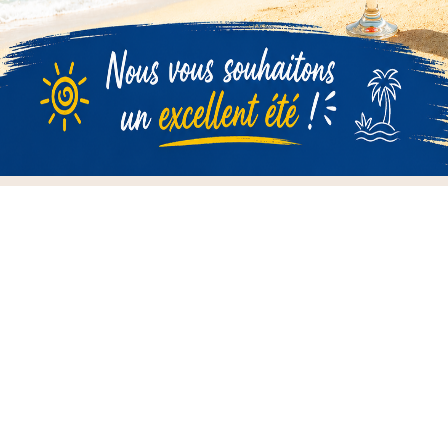

Informations

Nos Marques

Notre Entreprise

Votre Compte
Newsletter
D'ACCORD
Vous pouvez vous désinscrire à tout moment. Vous trouverez
pour cela nos informations de contact dans les conditions
d'utilisation du site.
Contrôlez votre vie privée