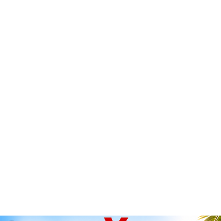
*** Congés d'été : du 6 août 2026 au
26 août 2026 inclus ***
(dernières

expéditions : mercredi 5 août 2026
avant 14h00)
0

Accueil
CANON
PIECES D'ORIGINE
Toute
autre pièce détachée d'origine hors catalogue: sur
demande + référence OEM de l'article, contactez-nous
pour prix et délai