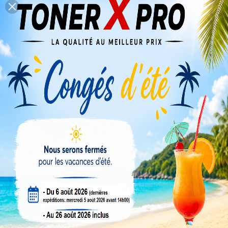
Veuillez nous excuser pour le désagrément.
Effectuez une nouvelle recherche
TOUTE AUTRE PIÈCE DÉTACHÉE D'ORIGINE HORS
CATALOGUE: SUR DEMANDE + RÉFÉRENCE OEM DE
L'ARTICLE, CONTACTEZ-NOUS POUR PRIX ET DÉLAI
Compte revendeur
Conseils & tutos