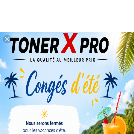
TOSHIBA DEVELOPER
BD4560 ORIGINAL
D4560
43,20 €
TTC
(Soit: 36 HT )
Sur demande - 4 à 6 jours – date de commande.
Tarif modifiable selon import.
Contactez-nous
Garanties Sécurité
Politique De Livraison