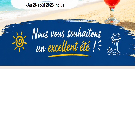
de substitution MINOLTA BIZHUB C220, DV311C
Compatible, alternative, generic, substitution
developer MINOLTA BIZHUB C220, DV311C
Bleu, Cyan
Sachet : 210 gr
Compatible avec ces modèles :
MINOLTA BIZHUB C220 C280 C360
DEVELOP INEO+220 INEO+280 INEO+360
OLIVETTI DCMF220 DCMF280 DCMF360