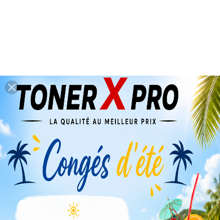
XEROX FUSER UNIT WC
PRO165/PRO265/PRO275/CC165/
109R00724 ORIGINE
408,00 €
TTC
(Soit: 340 HT )
Sur demande - 4 à 6 jours – date de commande.
Tarif modifiable selon import.
Contactez-nous
Garanties Sécurité
Politique De Livraison